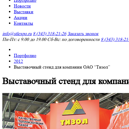
Портфолио
Новости
Выставки
Акции
Контакты
info@stlexpo.ru
8 (343) 318-21-26
Заказать звонок
Пн-Пт: с 9.00 до 19.00 Сб-Вс: по договоренности
8 (343) 318-21
Портфолио
2012
Выставочный стенд для компании ОАО “Тизол”
Выставочный стенд для компан