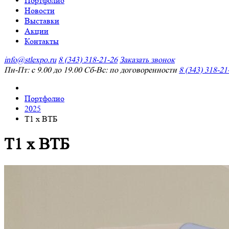
Портфолио
Новости
Выставки
Акции
Контакты
info@stlexpo.ru
8 (343) 318-21-26
Заказать звонок
Пн-Пт: с 9.00 до 19.00 Сб-Вс: по договоренности
8 (343) 318-21
Портфолио
2025
Т1 х ВТБ
Т1 х ВТБ