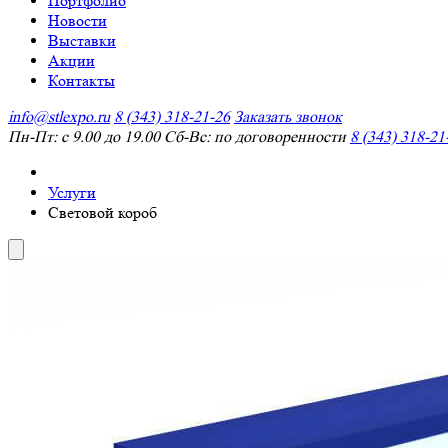
Портфолио
Новости
Выставки
Акции
Контакты
info@stlexpo.ru
8 (343) 318-21-26
Заказать звонок
Пн-Пт: с 9.00 до 19.00 Сб-Вс: по договоренности
8 (343) 318-21
Услуги
Световой короб